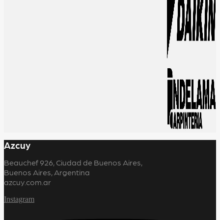
Azcuy
Beauchef 926, Ciudad de Buenos Aires,
Buenos Aires, Argentina
azcuy.com.ar
Instagram